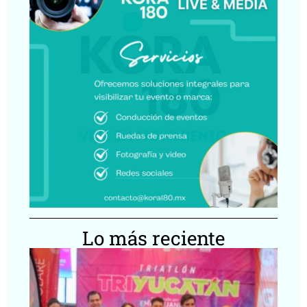
Lo más reciente
Tr
Yu
re
ce