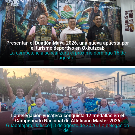
Presentan el Duatlón Maya 2026, una nueva apuesta por
el turismo deportivo en Oxkutzcab
La competencia se realizará el próximo domingo 16 de
agosto...
La delegación yucateca conquista 17 medallas en el
Campeonato Nacional de Atletismo Máster 2026
Guadalajara, Jalisco | 3 de agosto de 2026.-La delegación
de...