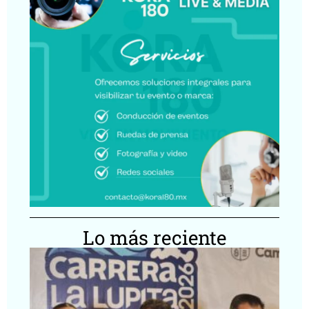
Lo más reciente
Ca
Lu
20
ll