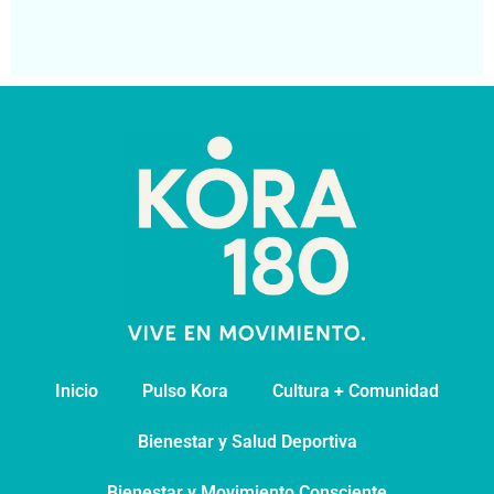
pa
Segu
Inicio
Pulso Kora
⁠Cultura + Comunidad
⁠Bienestar y Salud Deportiva
Bienestar y Movimiento Consciente