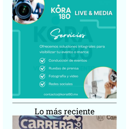
Lo más reciente
Ca
Lu