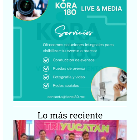
Lo más reciente
Tr
Yu
re