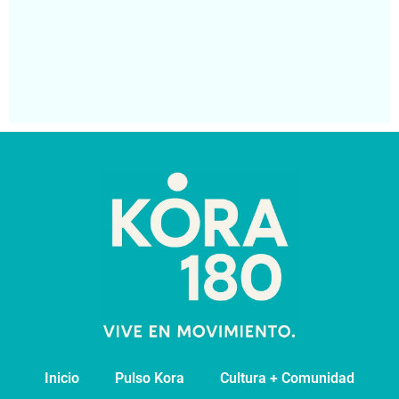
an
co
de
pa
Segu
Inicio
Pulso Kora
⁠Cultura + Comunidad