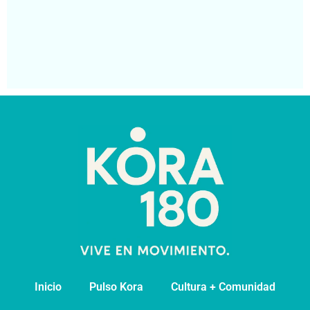
co
de
pa
Segu
Inicio
Pulso Kora
⁠Cultura + Comunidad