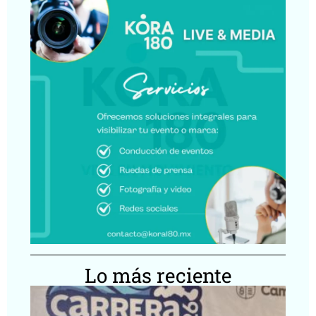
Lo más reciente
Ca
Lu