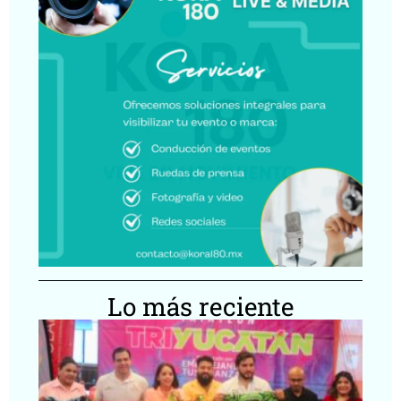
Lo más reciente
Tr
Yu
re
ce