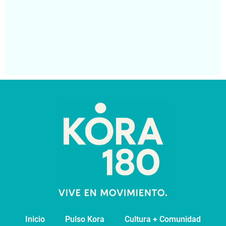
Ca
Na
At
Má
Segu
Inicio
Pulso Kora
⁠Cultura + Comunidad