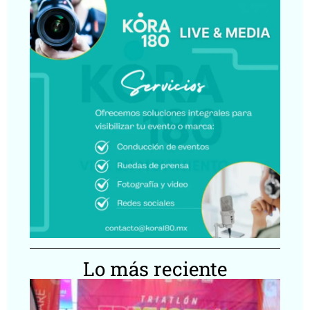
Lo más reciente
Tr
Yu