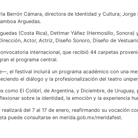
la Berrón Cámara, directora de Identidad y Cultura; Jorge 
 Gamboa Arguedas.
guedas (Costa Rica), Dettmar Yáñez (Hermosillo, Sonora) y 
rección, Actor, Actriz, Diseño Sonoro, Diseño de Vestuari
onvocatoria internacional, que recibió 44 carpetas proveni
gran el programa central.
—, el festival incluirá un programa académico con una mes
ciendo el diálogo y la profesionalización del teatro uniper
jes como El Colibrí, de Argentina, y Diciembre, de Urugua
eflexionar sobre la identidad, la emoción y la experiencia h
e realizará del 7 al 17 de enero, reafirmando su vocación 
leta puede consultarse en merida.gob.mx/meridafest.