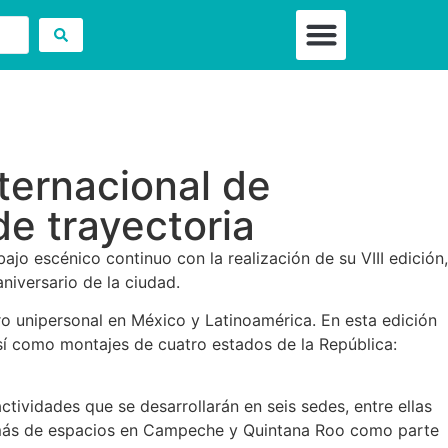
⁠Cultura + Comun
⁠Bienestar y Salud Deportiv
Bienestar y Movimiento Cons
Comunidad & Inspira
nternacional de
e trayectoria
jo escénico continuo con la realización de su VIII edición,
niversario de la ciudad.
o unipersonal en México y Latinoamérica. En esta edición
sí como montajes de cuatro estados de la República:
ctividades que se desarrollarán en seis sedes, entre ellas
demás de espacios en Campeche y Quintana Roo como parte