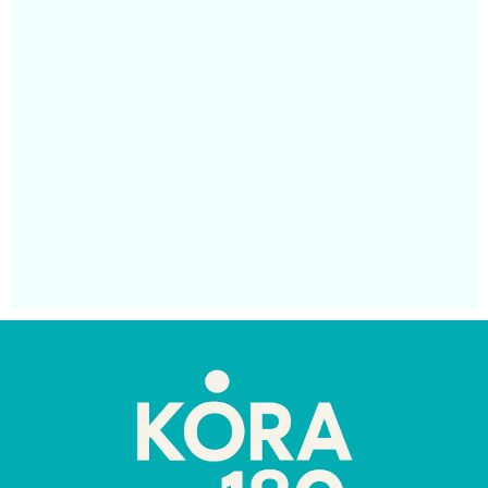
La
de
yu
co
me
el
Ca
Na
At
Má
Segu