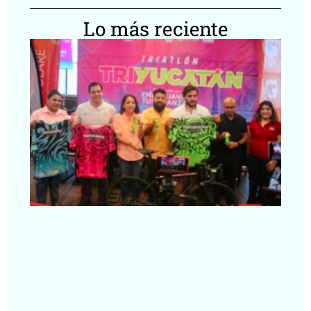
Lo más reciente
Tr
Yu
re
ce
co
en
Yu
Segu