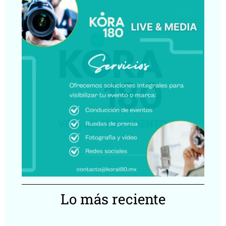
Lo más reciente
Ca
Lu