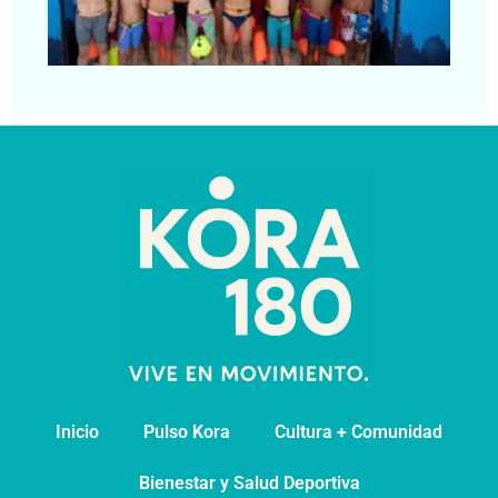
de
pa
Segu
Inicio
Pulso Kora
⁠Cultura + Comunidad
⁠Bienestar y Salud Deportiva