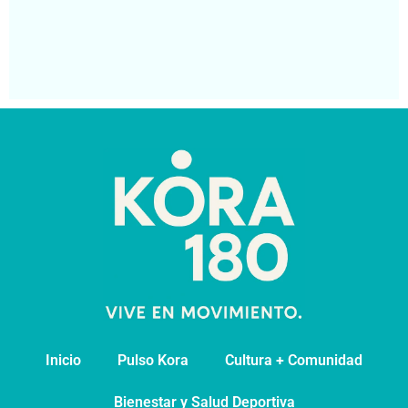
At
Má
Segu
Inicio
Pulso Kora
⁠Cultura + Comunidad
⁠Bienestar y Salud Deportiva