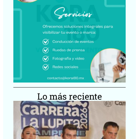
Lo más reciente
Ca
Lu
20
ll
Ca
co