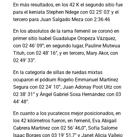
En más resultados, en los 42 K el segundo sitio fue
para el keniata Stephen Ndege con 02 25’ 03’ y el
tercero para Juan Salgado Meza con 2:36:46
En los absolutos de la rama femenil se coronó en
primer sitio Isabel Guadalupe Oropeza Vázquez,
con 02 46’ 09’’; en segundo lugar, Pauline Mutwua
Tituh, con 02 48’ 16’’, y en tercero, Mary Akor, con
02 49’ 33’’.
En la categoría de sillas de ruedas mixtas
ocuparon el pódium Rogelio Emmanuel Martínez
Segura con 02 24′ 10”, Juan Adonay Poot Uitz con
02 38′ 31” y Ángel Gabriel Sosa Hernández con 03
44′ 48”.
En cuanto a los yucatecos mejor posicionados, en
los 42 kilómetros fueron, en femenil, Eva Abigail
Cabrera Martínez con 02 56′ 46,0”, Sofía Salome
Isaac Borges con 03 19′ 51,7″ y Janet Alicia Vallejo