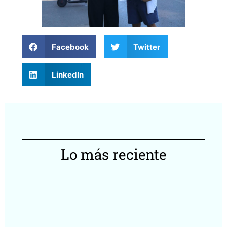
Facebook
Twitter
LinkedIn
Lo más reciente
Tr
Yu
re
ce
co
en