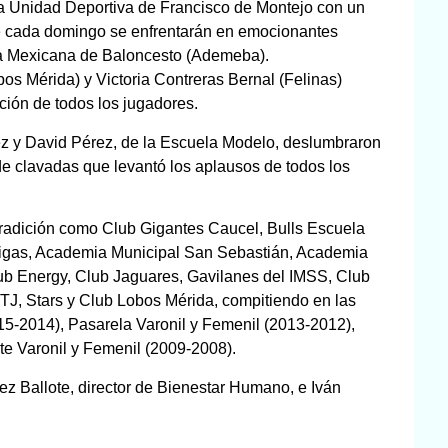
la Unidad Deportiva de Francisco de Montejo con un
que cada domingo se enfrentarán en emocionantes
va Mexicana de Baloncesto (Ademeba).
s Mérida) y Victoria Contreras Bernal (Felinas)
ción de todos los jugadores.
ez y David Pérez, de la Escuela Modelo, deslumbraron
de clavadas que levantó los aplausos de todos los
 tradición como Club Gigantes Caucel, Bulls Escuela
migas, Academia Municipal San Sebastián, Academia
ub Energy, Club Jaguares, Gavilanes del IMSS, Club
TJ, Stars y Club Lobos Mérida, compitiendo en las
15-2014), Pasarela Varonil y Femenil (2013-2012),
te Varonil y Femenil (2009-2008).
z Ballote, director de Bienestar Humano, e Iván