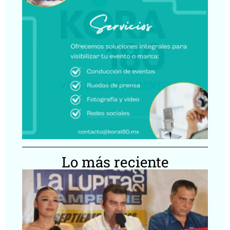
Lo más reciente
Ca
Lu
20
ll
Ca
co