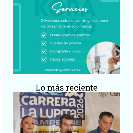
Lo más reciente
Ca
Lu
20
ll
Ca
co
de