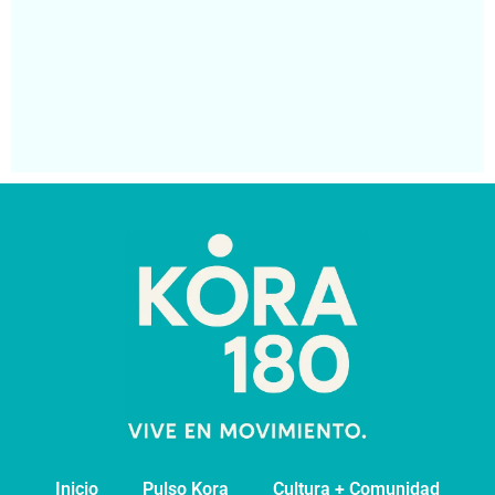
dé
an
co
de
pa
Segu
Inicio
Pulso Kora
⁠Cultura + Comunidad