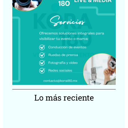
Lo más reciente
Ca
Lu
20
ll