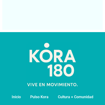
Na
At
Má
Segu
Inicio
Pulso Kora
⁠Cultura + Comunidad