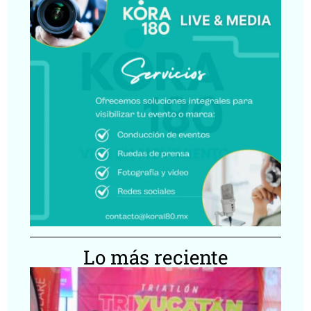
Lo más reciente
Tr
Yu
re