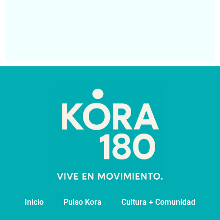
Mé
Se
Segu
leye
Inicio
Pulso Kora
⁠Cultura + Comunidad