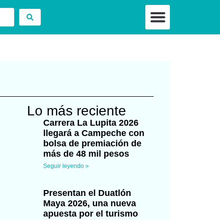
⁠Cultura + Comun
⁠Bienestar y Salud Deportiv
Bienestar y Movimiento Cons
Comunidad & Inspira
Lo más reciente
Carrera La Lupita 2026
llegará a Campeche con
bolsa de premiación de
más de 48 mil pesos
Seguir leyendo »
Presentan el Duatlón
Maya 2026, una nueva
apuesta por el turismo