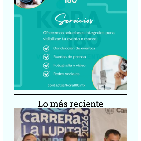
Lo más reciente
Ca
Lu
20
ll
Ca