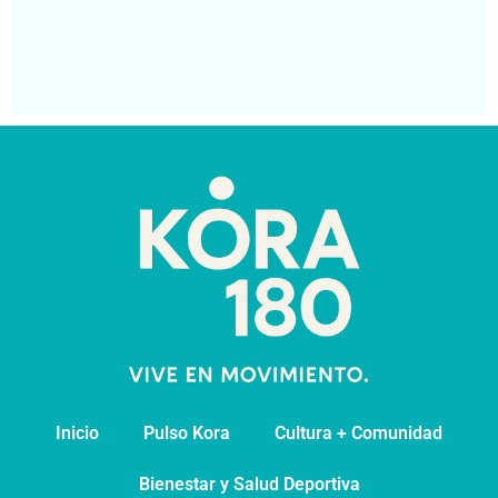
de
pa
Segu
Inicio
Pulso Kora
⁠Cultura + Comunidad
⁠Bienestar y Salud Deportiva