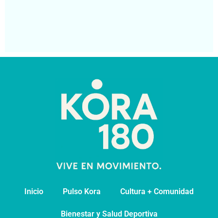
At
Má
Segu
Inicio
Pulso Kora
⁠Cultura + Comunidad
⁠Bienestar y Salud Deportiva