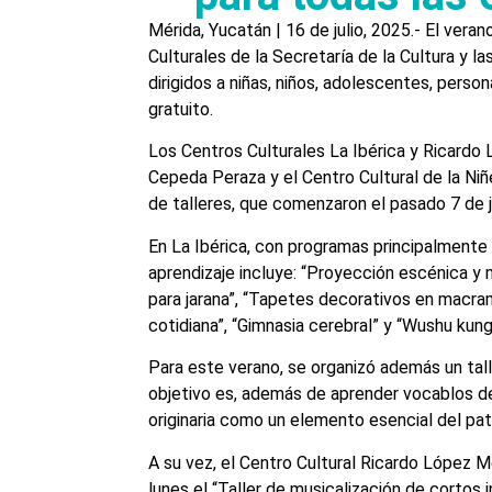
Mérida, Yucatán | 16 de julio, 2025.- El vera
Culturales de la Secretaría de la Cultura y la
dirigidos a niñas, niños, adolescentes, pers
gratuito.
Los Centros Culturales La Ibérica y Ricardo
Cepeda Peraza y el Centro Cultural de la Ni
de talleres, que comenzaron el pasado 7 de j
En La Ibérica, con programas principalmente 
aprendizaje incluye: “Proyección escénica y 
para jarana”, “Tapetes decorativos en macram
cotidiana”, “Gimnasia cerebral” y “Wushu kung
Para este verano, se organizó además un tall
objetivo es, además de aprender vocablos de
originaria como un elemento esencial del pat
A su vez, el Centro Cultural Ricardo López
lunes el “Taller de musicalización de cortos i