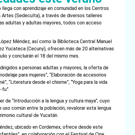
no llega con aprendizaje en comunidad en los Centros
s Artes (Sedeculta), a través de diversos talleres
onas adultas y adultas mayores, todos con acceso
 López Méndez, así como la Biblioteca Central Manuel
ñez Yucateca (Cecuny), ofrecen más de 20 alternativas
ulio y concluirán el 18 del mismo mes.
dirigidos a personas adultas y mayores, la oferta de
modelaje para mujeres”, “Elaboración de accesorios
é”, “Literatura desde el chisme”, “Yoga para la vida
-fu”.
er de “Introducción a la lengua y cultura maya”, cuyo
 uso común entre la población, revalorar esta lengua
rimonio cultural de Yucatán.
 Méndez, ubicado en Cordemex, ofrece desde este
nfantiles”, en colaboración con el Festival de Cine