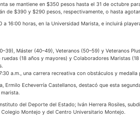
ta se mantiene en $350 pesos hasta el 31 de octubre para 
serán de $390 y $290 pesos, respectivamente, o hasta agotar
 a 16:00 horas, en la Universidad Marista, e incluirá player
(30–39), Máster (40–49), Veteranos (50–59) y Veteranos Plu
 de ruedas (18 años y mayores) y Colaboradores Maristas (1
s.
 7:30 a.m., una carrera recreativa con obstáculos y medalla p
ta, Ermilo Echeverría Castellanos, destacó que esta segund
 marista.
nstituto del Deporte del Estado; Iván Herrera Rosiles, sub
l Colegio Montejo y del Centro Universitario Montejo.