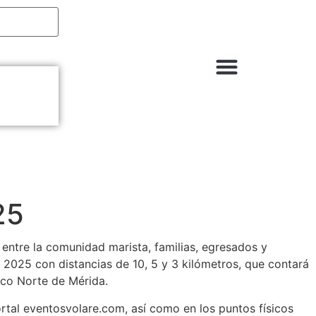
⁠Cultura + Comuni
⁠Bienestar y Salud Deportiva
Bienestar y Movimiento Consci
Comunidad & Inspirac
25
 entre la comunidad marista, familias, egresados y
 2025 con distancias de 10, 5 y 3 kilómetros, que contará
ico Norte de Mérida.
ortal eventosvolare.com, así como en los puntos físicos