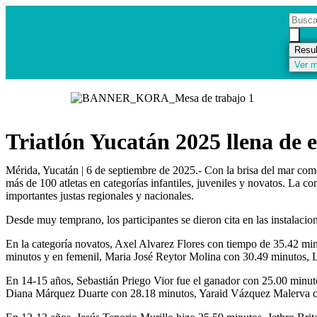
Resu
Ver m
Triatlón Yucatán 2025 llena de e
Mérida, Yucatán | 6 de septiembre de 2025.- Con la brisa del mar com
más de 100 atletas en categorías infantiles, juveniles y novatos. La c
importantes justas regionales y nacionales.
Desde muy temprano, los participantes se dieron cita en las instalacio
En la categoría novatos, Axel Alvarez Flores con tiempo de 35.42 min
minutos y en femenil, Maria José Reytor Molina con 30.49 minutos, 
En 14-15 años, Sebastián Priego Vior fue el ganador con 25.00 minu
Diana Márquez Duarte con 28.18 minutos, Yaraid Vázquez Malerva c