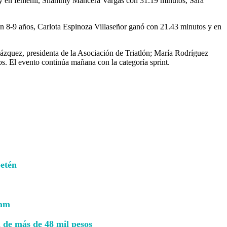
s y en femenil, Shammy Mancera Vargas con 31.19 minutos, Sara
n 8-9 años, Carlota Espinoza Villaseñor ganó con 21.43 minutos y en
ázquez, presidenta de la Asociación de Triatlón; María Rodríguez
dos. El evento continúa mañana con la categoría sprint.
petén
lam
 de más de 48 mil pesos