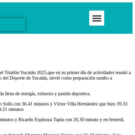
⁠Cultura + Comuni
⁠Bienestar y Salud Deportiva
Bienestar y Movimiento Consci
Comunidad & Inspirac
l Triatlón Yucatán 2025,que en su primer día de actividades reunió a
tuto del Deporte de Yucatán, sirvió como preparación rumbo a
da llena de energía, esfuerzo y pasión deportiva.
llo Solís con 36.41 minutos y Víctor Villa Hernández que hizo 39.33
8.21 minutos
minutos y Ricardo Espinoza Tapia con 26.30 minuto y en femenil,