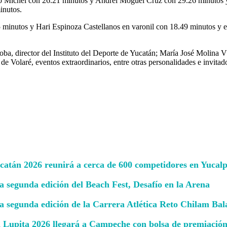
rito Michel con 26.21 minutos y Andrei Moguel Cruz con 29.26 minuto
inutos.
minutos y Hari Espinoza Castellanos en varonil con 18.49 minutos y e
ba, director del Instituto del Deporte de Yucatán; María José Molina V
 de Volaré, eventos extraordinarios, entre otras personalidades e invita
ucatán 2026 reunirá a cerca de 600 competidores en Yucal
a segunda edición del Beach Fest, Desafío en la Arena
la segunda edición de la Carrera Atlética Reto Chilam Ba
 Lupita 2026 llegará a Campeche con bolsa de premiación