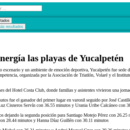
ltados
ás resultados
nergía las playas de Yucalpetén
o escenario y un ambiente de emoción deportiva, Yucalpetén fue sede de
ompetencia, organizada por la Asociación de Triatlón, Volaré y el Insti
nes del Hotel Costa Club, donde familias y asistentes vivieron una jorna
utos fue el ganador del primer lugar en varonil seguido por José Casti
Luz Cisneros Servín con 36.55 minutos y Urania Uribe Calcáneo con 3
tos dejando la segunda posición para Santiago Motejo Pérez con 26.25 
on 28.44 minutos y Hanna Díaz Guillén con 30.11 minutos