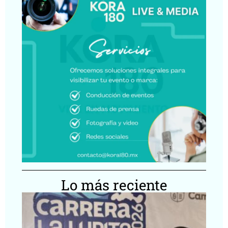
Lo más reciente
Ca
Lu
20