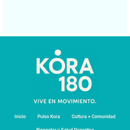
co
de
pa
Segu
Inicio
Pulso Kora
⁠Cultura + Comunidad
⁠Bienestar y Salud Deportiva