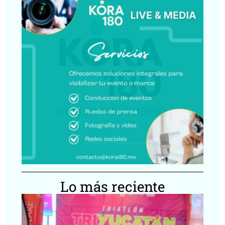
Lo más reciente
Tr
Yu
re