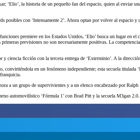
ar; ‘Elio’, la historia de un pequeño fan del espacio, quien al enviar un
rds posibles con ‘Intensamente 2’. Ahora optan por volver al espacio y 
 funciones premiere en los Estados Unidos, ‘Elio’ busca un lugar en el c
 primeras previsiones no son necesariamente positivas. La competencia d
or y ciencia ficción con la tercera entrega de ‘Exterminio’. A la direcci
do, convirtiéndola en un fenómeno independiente; esta secuela titulada
franquicia.
 ahora a un grupo de supervivientes y a un elenco encabezado por Ralp
meno automovilístico ‘Fórmula 1’ con Brad Pitt y la secuela M3gan 2.0.